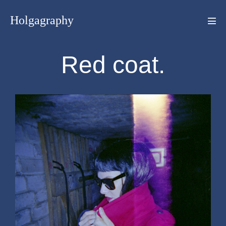
Holgagraphy
Red coat.